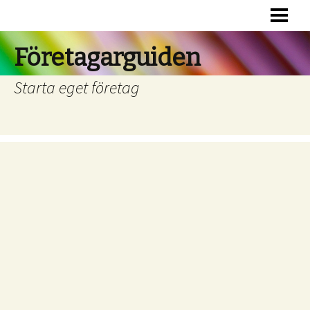
HEM
RÄTTSFORMER
Företagarguiden
FINANSIERING
Starta eget företag
BOKFÖRING
RÄTTSHJÄLP