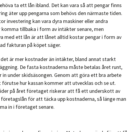
höva ta ett lån ibland. Det kan vara så att pengar finns
tering äter upp pengarna som behövs den närmaste tiden.
tor investering kan vara dyra maskiner eller andra
omma tillbaka i form av intäkter senare, men
 med ett lån är att lånet alltid kostar pengar i form av
 vad fakturan på köpet säger.
 det är mer kostnader än intäkter, bland annat starkt
ggning. De fasta kostnaderna måste betalas året runt,
 in under skidsäsongen. Genom att göra ett bra arbete
 förutse hur kassan kommer att utvecklas och se ut.
der på året företaget riskerar att få ett underskott av
tt företagslån för att täcka upp kostnaderna, så länge man
a in i företaget senare.