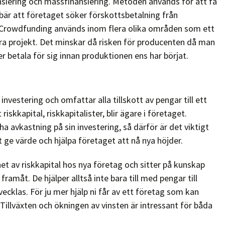
ansiering och massfinansiering. Metoden används för att få
innebär att företaget söker förskottsbetalning från
. Crowdfunding används inom flera olika områden som ett
flera projekt. Det minskar då risken för producenten då man
 betala för sig innan produktionen ens har börjat.
 investering och omfattar alla tillskott av pengar till ett
iskkapital, riskkapitalister, blir ägare i företaget.
a avkastning på sin investering, så därför är det viktigt
 ge värde och hjälpa företaget att nå nya höjder.
t av riskkapital hos nya företag och sitter på kunskap
ramåt. De hjälper alltså inte bara till med pengar till
vecklas. För ju mer hjälp ni får av ett företag som kan
illväxten och ökningen av vinsten är intressant för båda