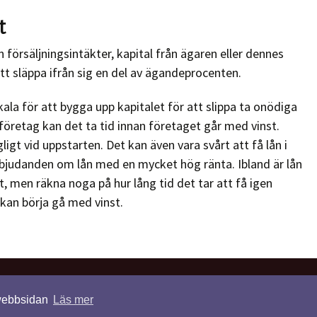
t
n försäljningsintäkter, kapital från ägaren eller dennes
att släppa ifrån sig en del av ägandeprocenten.
ala för att bygga upp kapitalet för att slippa ta onödiga
företag kan det ta tid innan företaget går med vinst.
gligt vid uppstarten. Det kan även vara svårt att få lån i
rbjudanden om lån med en mycket hög ränta. Ibland är lån
, men räkna noga på hur lång tid det tar att få igen
 kan börja gå med vinst.
© 2026 Lundlsi.se. Alla rättigheter förbehållna.
 webbsidan
Läs mer