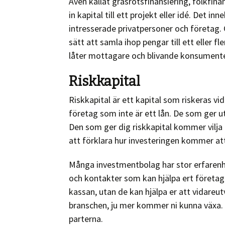
Även kallat gräsrotsfinansiering, folkfin
in kapital till ett projekt eller idé. Det 
intresserade privatpersoner och företag
sätt att samla ihop pengar till ett eller 
låter mottagare och blivande konsumenter
Riskkapital
Riskkapital är ett kapital som riskeras vid
företag som inte är ett lån. De som ger ut r
Den som ger dig riskkapital kommer vilja h
att förklara hur investeringen kommer att
Många investmentbolag har stor erfarenhe
och kontakter som kan hjälpa ert företag f
kassan, utan de kan hjälpa er att vidareut
branschen, ju mer kommer ni kunna växa. T
parterna.