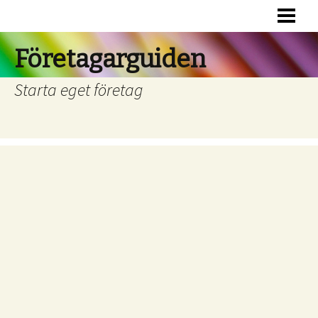
HEM
RÄTTSFORMER
Företagarguiden
FINANSIERING
Starta eget företag
BOKFÖRING
RÄTTSHJÄLP