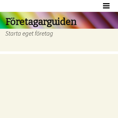
HEM
RÄTTSFORMER
Företagarguiden
FINANSIERING
Starta eget företag
BOKFÖRING
RÄTTSHJÄLP