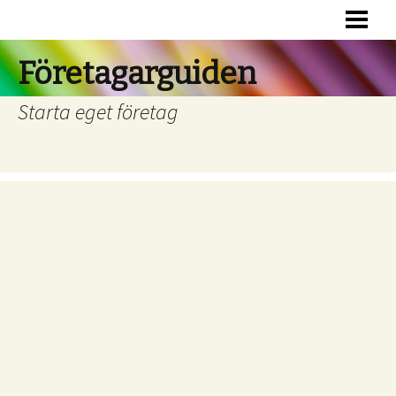
HEM
RÄTTSFORMER
Företagarguiden
FINANSIERING
Starta eget företag
BOKFÖRING
RÄTTSHJÄLP