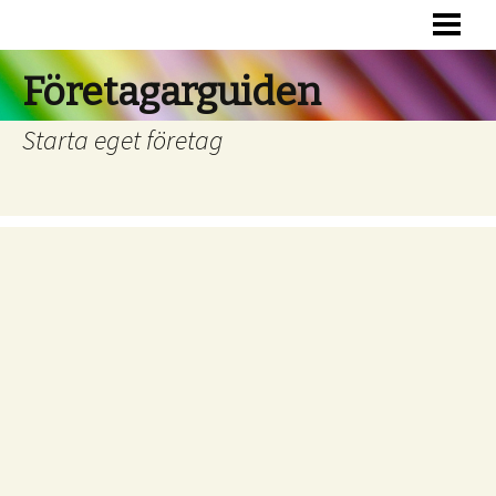
HEM
RÄTTSFORMER
Företagarguiden
FINANSIERING
Starta eget företag
BOKFÖRING
RÄTTSHJÄLP