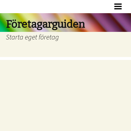
HEM
RÄTTSFORMER
Företagarguiden
FINANSIERING
Starta eget företag
BOKFÖRING
RÄTTSHJÄLP