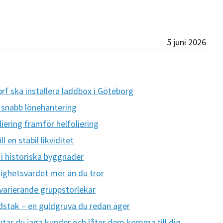
5 juni 2026
brf ska installera laddbox i Göteborg
h snabb lönehantering
oliering framför helfoliering
l en stabil likviditet
 i historiska byggnader
ighetsvärdet mer än du tror
 varierande gruppstorlekar
rdstak – en guldgruva du redan äger
utar du jaga kunder och låter dem komma till dig