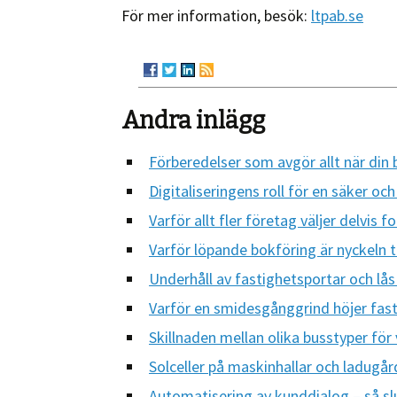
För mer information, besök:
ltpab.se
Andra inlägg
Förberedelser som avgör allt när din 
Digitaliseringens roll för en säker oc
Varför allt fler företag väljer delvis f
Varför löpande bokföring är nyckeln til
Underhåll av fastighetsportar och lås
Varför en smidesgånggrind höjer fast
Skillnaden mellan olika busstyper för
Solceller på maskinhallar och ladugå
Automatisering av kunddialog – så sl