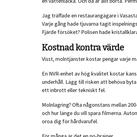
en vattenläcka. Och då är allt borta. Per
Jag träffade en restaurangägare i Vasastan
Varje gång hade tjuvarna tagit inspelning
Fjärde försöket? Polisen hade kristallkl
Kostnad kontra värde
Visst, molntjänster kostar pengar varje m
En NVR-enhet av hög kvalitet kostar kanske
underhåll. Lägg till risken att behöva byta u
ett inbrott eller tekniskt fel.
Molnlagring? Ofta någonstans mellan 20
och hur länge du vill spara filmerna. Auto
oroa dig för hårdvarufel.
För många är det en no-brainer.