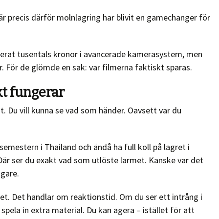
 är precis därför molnlagring har blivit en gamechanger för
sterat tusentals kronor i avancerade kamerasystem, men
. För de glömde en sak: var filmerna faktiskt sparas.
kt fungerar
t. Du vill kunna se vad som händer. Oavsett var du
emestern i Thailand och ändå ha full koll på lagret i
Där ser du exakt vad som utlöste larmet. Kanske var det
igare.
t. Det handlar om reaktionstid. Om du ser ett intrång i
 spela in extra material. Du kan agera – istället för att