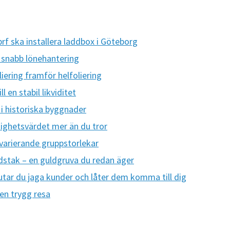
brf ska installera laddbox i Göteborg
h snabb lönehantering
oliering framför helfoliering
l en stabil likviditet
 i historiska byggnader
ighetsvärdet mer än du tror
 varierande gruppstorlekar
rdstak – en guldgruva du redan äger
utar du jaga kunder och låter dem komma till dig
 en trygg resa