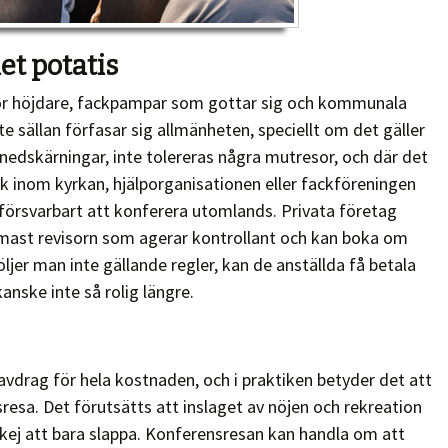
et potatis
r för höjdare, fackpampar som gottar sig och kommunala
 sällan förfasar sig allmänheten, speciellt om det gäller
 nedskärningar, inte tolereras några mutresor, och där det
olk inom kyrkan, hjälporganisationen eller fackföreningen
t försvarbart att konferera utomlands. Privata företag
närmast revisorn som agerar kontrollant och kan boka om
Följer man inte gällande regler, kan de anställda få betala
anske inte så rolig längre.
avdrag för hela kostnaden, och i praktiken betyder det att
resa. Det förutsätts att inslaget av nöjen och rekreation
e okej att bara slappa. Konferensresan kan handla om att