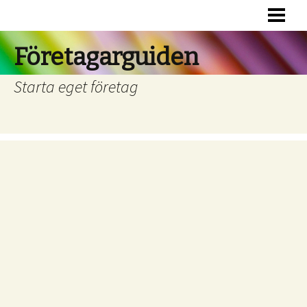
HEM
RÄTTSFORMER
Företagarguiden
FINANSIERING
Starta eget företag
BOKFÖRING
RÄTTSHJÄLP