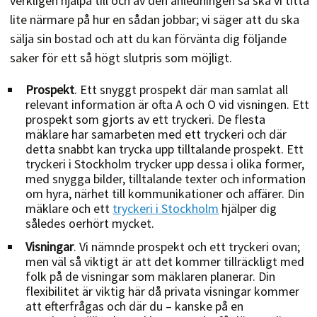
verkligen hjälpa till och av den anledningen så ska vi titta
lite närmare på hur en sådan jobbar; vi säger att du ska
sälja sin bostad och att du kan förvänta dig följande
saker för ett så högt slutpris som möjligt.
Prospekt
. Ett snyggt prospekt där man samlat all
relevant information är ofta A och O vid visningen. Ett
prospekt som gjorts av ett tryckeri. De flesta
mäklare har samarbeten med ett tryckeri och där
detta snabbt kan trycka upp tilltalande prospekt. Ett
tryckeri i Stockholm trycker upp dessa i olika former,
med snygga bilder, tilltalande texter och information
om hyra, närhet till kommunikationer och affärer. Din
mäklare och ett
tryckeri i Stockholm
hjälper dig
således oerhört mycket.
Visningar
. Vi nämnde prospekt och ett tryckeri ovan;
men väl så viktigt är att det kommer tillräckligt med
folk på de visningar som mäklaren planerar. Din
flexibilitet är viktig här då privata visningar kommer
att efterfrågas och där du – kanske på en