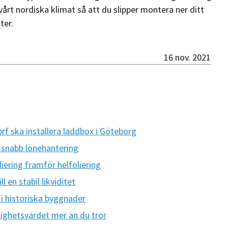
vårt nordiska klimat så att du slipper montera ner ditt
ter.
16 nov. 2021
brf ska installera laddbox i Göteborg
h snabb lönehantering
oliering framför helfoliering
l en stabil likviditet
 i historiska byggnader
ighetsvärdet mer än du tror